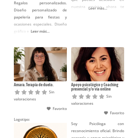
Regalos personalizados.
nuestra revista, ahora te
Leer más...
Diseño personalizado de
ofrecemos también los
papelería para fiestas y
siguientes servicios:
ocasiones especiales. Diseño
Redacción de textos y
gráfico e industrial.
Leer más...
desarrollo de Copys para
campañas publicitarias
Diseño de logotipos o diseño
nuevo de tu imagen
corporativa Traducciones e
Interpretación simultánea y
consecutiva ES<>DE Diseño
comercial para menús
Amara. Terapia de duelo.
Apoyo psicológico y Coaching
presencial y/o vía online
Sin
Sin
valoraciones
valoraciones
Favorito
Favorito
Logotipo:
Soy Psicóloga con
reconocimiento oficial. Brindo
asesoría y apoyo psicológico y