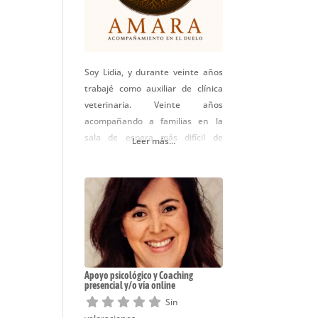
Soy Lidia, y durante veinte años
trabajé como auxiliar de clínica
veterinaria. Veinte años
acompañando a familias en la
sala de espera más difícil de
Leer más...
todas, viendo de cerca el
sufrimiento, la despedida y la
pérdida — la de los animales y la
de las personas que los querían.
Ese tiempo me enseñó algo que
no se aprende en ningún
Apoyo psicológico y Coaching
presencial y/o vía online
Sin