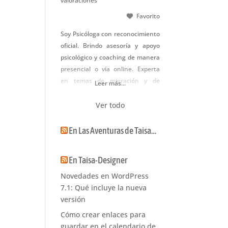
valoraciones
Favorito
Soy Psicóloga con reconocimiento
oficial. Brindo asesoría y apoyo
psicológico y coaching de manera
presencial o vía online. Experta
en temas de migración y de
Leer más...
género, así como temas
relacionados a la crianza. Soy
Ver todo
autora de los poemarios: El canto
del colibrí (Edit. Círculo rojo) y de
En Las Aventuras de Taisa…
Refugio para la noche (Edit.
Samsara), así como del libro sobre
En Taisa-Designer
la crianza
Novedades en WordPress
7.1: Qué incluye la nueva
versión
Cómo crear enlaces para
guardar en el calendario de