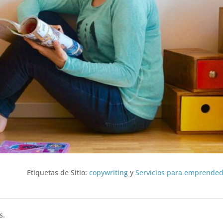
Etiquetas de Sitio:
copywriting
y
Servicios para emprende
s.