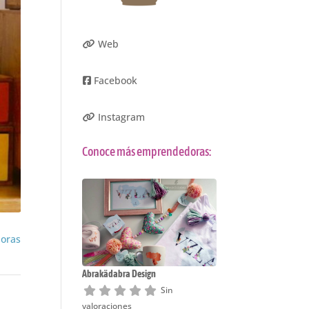
Web
Facebook
Instagram
Conoce más emprendedoras:
doras
Abrakädabra Design
Sin
valoraciones