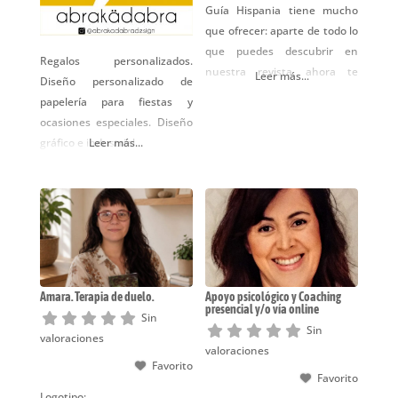
Guía Hispania tiene mucho
que ofrecer: aparte de todo lo
que puedes descubrir en
Regalos personalizados.
nuestra revista, ahora te
Leer más...
Diseño personalizado de
ofrecemos también los
papelería para fiestas y
siguientes servicios:
ocasiones especiales. Diseño
Redacción de textos y
gráfico e industrial.
Leer más...
desarrollo de Copys para
campañas publicitarias
Diseño de logotipos o diseño
nuevo de tu imagen
corporativa Traducciones e
Interpretación simultánea y
consecutiva ES<>DE Diseño
comercial para menús
Amara. Terapia de duelo.
Apoyo psicológico y Coaching
presencial y/o vía online
Sin
Sin
valoraciones
valoraciones
Favorito
Favorito
Logotipo: